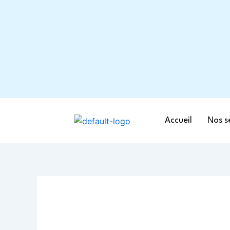
Aller
Navigation
au
des
contenu
articles
Accueil
Nos s